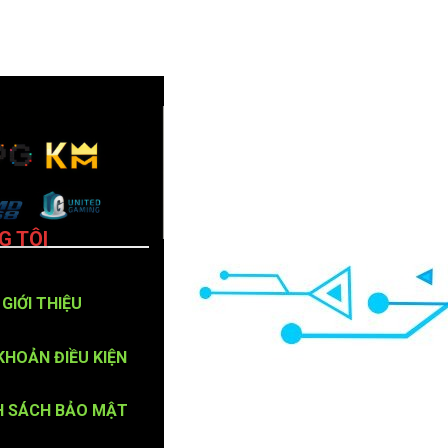
G TÔI
GIỚI THIỆU
KHOẢN ĐIỀU KIỆN
H SÁCH BẢO MẬT