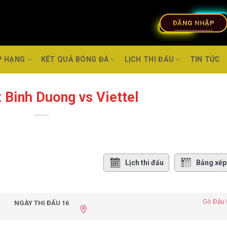
ĐĂNG NHẬP
P HẠNG
KẾT QUẢ BÓNG ĐÁ
LỊCH THI ĐẤU
TIN TỨC
Binh Duong vs Viettel
Lịch thi đấu
Bảng xếp
Gò Đậu 
NGÀY THI ĐẤU 16