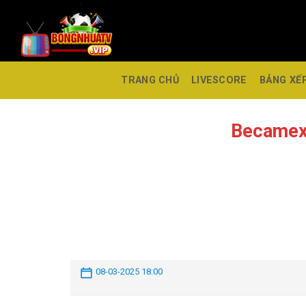
TRANG CHỦ
LIVESCORE
BẢNG XẾ
Becamex 
08-03-2025 18:00