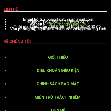
LIÊN HỆ
Email hỗ trợ
:
bongnhuatv.vip@gmail.com
Hotline
: 0394 850 217 (Hỗ trợ 24/7)
Website
:
https://bongnhuatv.vip/
Thời gian làm việc
: Thứ 2 – Chủ Nhật, từ 08:00 đến 23:00
Văn phòng đại diện
: 451 Phạm Văn Đồng, Phường Linh Tây, TP. Thủ Đức, TP. Hồ Chí Minh
VỀ CHÚNG TÔI
GIỚI THIỆU
ĐIỀU KHOẢN ĐIỀU KIỆN
CHÍNH SÁCH BẢO MẬT
MIỄN TRỪ TRÁCH NHIỆM
LIÊN HỆ