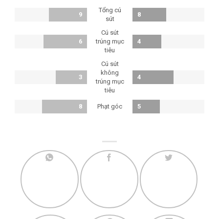
Tổng cú
9
8
sút
Cú sút
6
trúng mục
4
tiêu
Cú sút
không
3
4
trúng mục
tiêu
Phạt góc
8
5