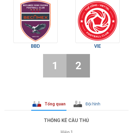
BBD
VIE
1
2
Tổng quan
Đội hình
THỐNG KÊ CẦU THỦ
Hiệp 1