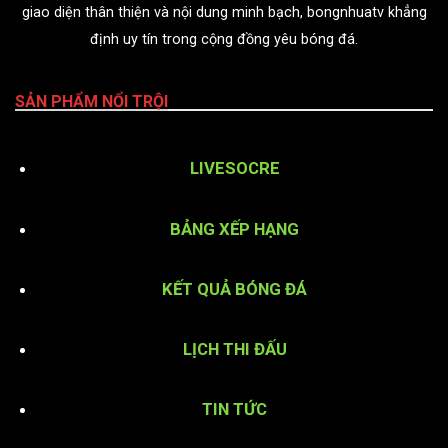
giao diện thân thiện và nội dung minh bạch, bongnhuatv khẳng
định uy tín trong cộng đồng yêu bóng đá.
SẢN PHẨM NỔI TRỘI
LIVESOCRE
BẢNG XẾP HẠNG
KẾT QUẢ BÓNG ĐÁ
LỊCH THI ĐẤU
TIN TỨC