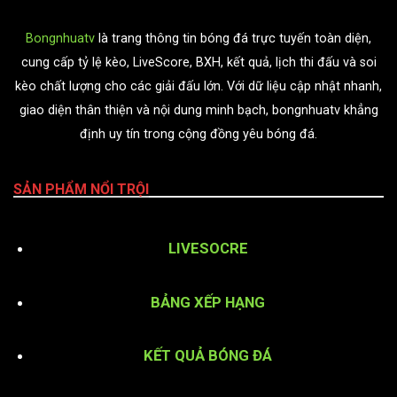
Bongnhuatv
là trang thông tin bóng đá trực tuyến toàn diện,
cung cấp tỷ lệ kèo, LiveScore, BXH, kết quả, lịch thi đấu và soi
kèo chất lượng cho các giải đấu lớn. Với dữ liệu cập nhật nhanh,
giao diện thân thiện và nội dung minh bạch, bongnhuatv khẳng
định uy tín trong cộng đồng yêu bóng đá.
SẢN PHẨM NỔI TRỘI
LIVESOCRE
BẢNG XẾP HẠNG
KẾT QUẢ BÓNG ĐÁ