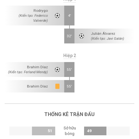
Rodrygo
(Kiến tạo: Federico
4'
Valverde)
Julián Álvarez
32'
(Kiến tạo: Javi Galán)
Hiệp 2
Brahim Díaz
55'
(Kiến tạo: Ferland Mendy)
Brahim Díaz
55'
THỐNG KÊ TRẬN ĐẤU
Sở hữu
51
49
bóng