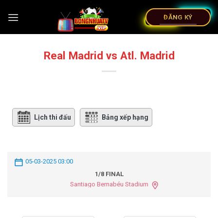
ĐĂNG KÝ
Real Madrid vs Atl. Madrid
Lịch thi đấu
Bảng xếp hạng
05-03-2025 03:00
1/8 FINAL
Santiago Bernabéu Stadium