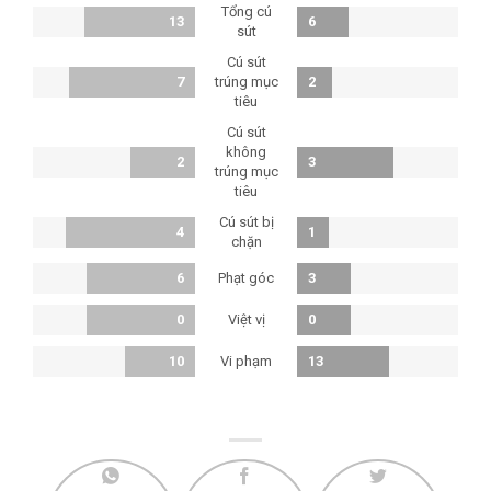
Tổng cú
13
6
sút
Cú sút
7
trúng mục
2
tiêu
Cú sút
không
2
3
trúng mục
tiêu
Cú sút bị
4
1
chặn
Phạt góc
6
3
Việt vị
0
0
Vi phạm
10
13