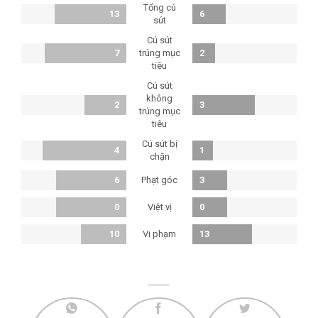
Tổng cú
13
6
sút
Cú sút
7
trúng mục
2
tiêu
Cú sút
không
2
3
trúng mục
tiêu
Cú sút bị
4
1
chặn
Phạt góc
6
3
Việt vị
0
0
Vi phạm
10
13