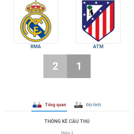
RMA
ATM
2
1
Tổng quan
Đội hình
THỐNG KÊ CẦU THỦ
Hiệp 1