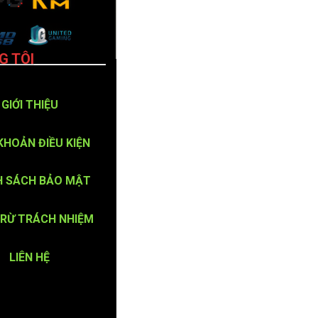
G TÔI
GIỚI THIỆU
KHOẢN ĐIỀU KIỆN
H SÁCH BẢO MẬT
TRỪ TRÁCH NHIỆM
LIÊN HỆ