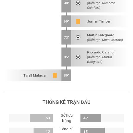
48'
(Kiến tạo: Riccardo
Calafiori)
69'
Jurrien Timber
Martin Ødegaard
73'
(Kiến tạo: Mikel Merino)
Riccardo Calafiori
85'
(Kiến tạo: Martin
Ødegaard)
Tyrell Malacia
89'
THỐNG KÊ TRẬN ĐẤU
Sở hữu
53
47
bóng
Tổng cú
12
15