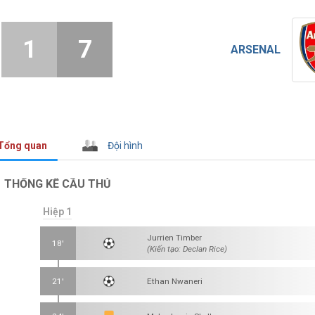
1
7
ARSENAL
Tổng quan
Đội hình
THỐNG KÊ CẦU THỦ
Hiệp 1
Jurrien Timber
18'
(Kiến tạo: Declan Rice)
21'
Ethan Nwaneri