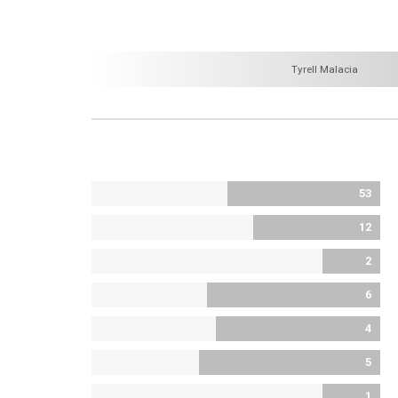
Tyrell Malacia
53
12
2
6
4
5
1