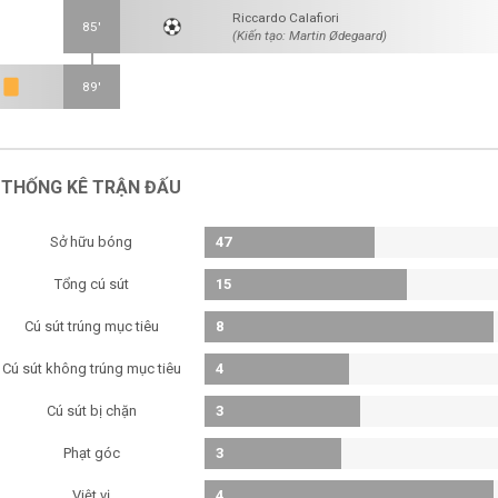
Riccardo Calafiori
85'
(Kiến tạo: Martin Ødegaard)
89'
THỐNG KÊ TRẬN ĐẤU
Sở hữu bóng
47
Tổng cú sút
15
Cú sút trúng mục tiêu
8
Cú sút không trúng mục tiêu
4
Cú sút bị chặn
3
Phạt góc
3
Việt vị
4