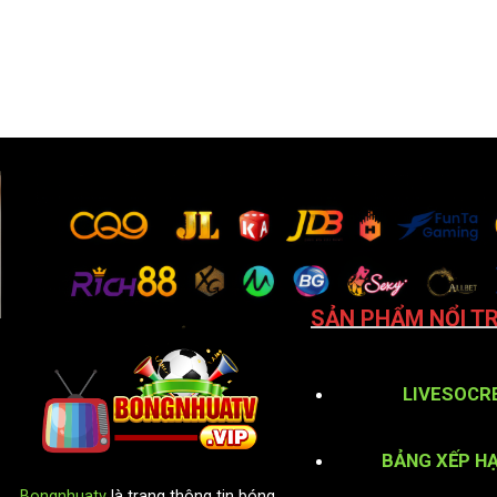
SẢN PHẨM NỔI TR
LIVESOCR
BẢNG XẾP H
Bongnhuatv
là trang thông tin bóng