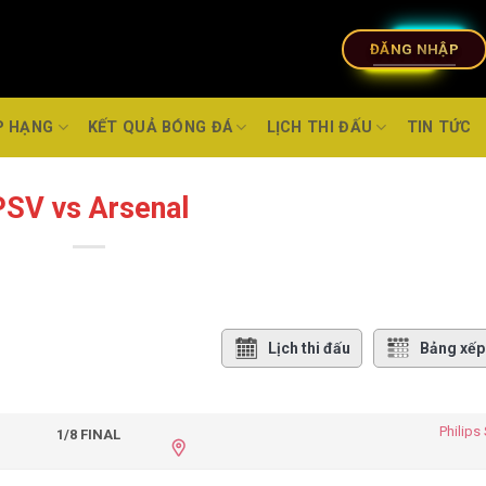
ĐĂNG NHẬP
P HẠNG
KẾT QUẢ BÓNG ĐÁ
LỊCH THI ĐẤU
TIN TỨC
PSV vs Arsenal
Lịch thi đấu
Bảng xếp
Philips
1/8 FINAL