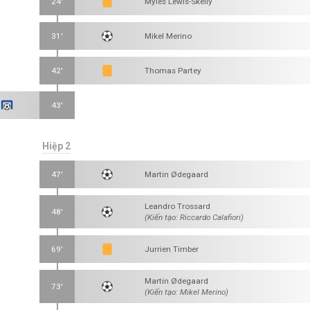
24'
Myles Lewis-Skelly
31'
Mikel Merino
42'
Thomas Partey
43'
Hiệp 2
47'
Martin Ødegaard
Leandro Trossard
48'
(Kiến tạo: Riccardo Calafiori)
69'
Jurrien Timber
Martin Ødegaard
73'
(Kiến tạo: Mikel Merino)