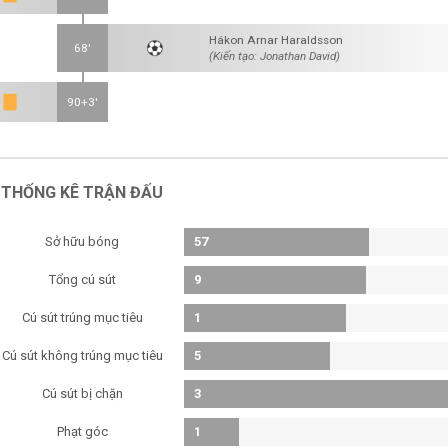
Hákon Arnar Haraldsson
68'
(Kiến tạo: Jonathan David)
90+3'
THỐNG KÊ TRẬN ĐẤU
Sở hữu bóng
57
Tổng cú sút
9
Cú sút trúng mục tiêu
1
Cú sút không trúng mục tiêu
5
Cú sút bị chặn
3
Phạt góc
1