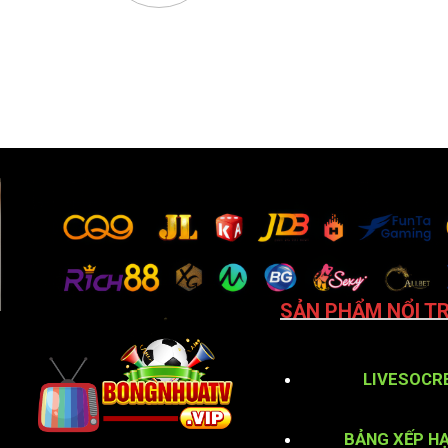
SẢN PHẨM NỔI TR
LIVESOCR
BẢNG XẾP H