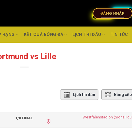
ĐĂNG NHẬP
P HẠNG
KẾT QUẢ BÓNG ĐÁ
LỊCH THI ĐẤU
TIN TỨC
rtmund vs Lille
Lịch thi đấu
Bảng xếp
Westfalenstadion (Signal Idu
1/8 FINAL