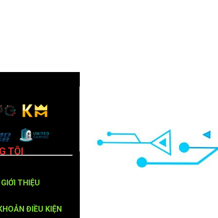
G TÔI
GIỚI THIỆU
KHOẢN ĐIỀU KIỆN