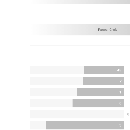
Pascal Groß
43
7
1
6
0
5