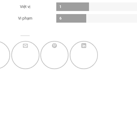
Việt vị
1
Vi phạm
6