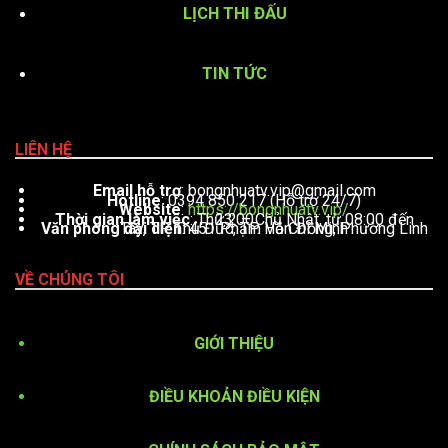
LỊCH THI ĐẤU
TIN TỨC
LIÊN HỆ
Email hỗ trợ
:
bongnhuatv.vip@gmail.com
Hotline
: 0394 850 217 (Hỗ trợ 24/7)
Website
:
https://bongnhuatv.vip/
Thời gian làm việc
: Thứ 2 – Chủ Nhật, từ 08:00 đến 23:00
Văn phòng đại diện
: 451 Phạm Văn Đồng, Phường Linh Tây, TP. Thủ Đức, TP. Hồ Chí Minh
VỀ CHÚNG TÔI
GIỚI THIỆU
ĐIỀU KHOẢN ĐIỀU KIỆN