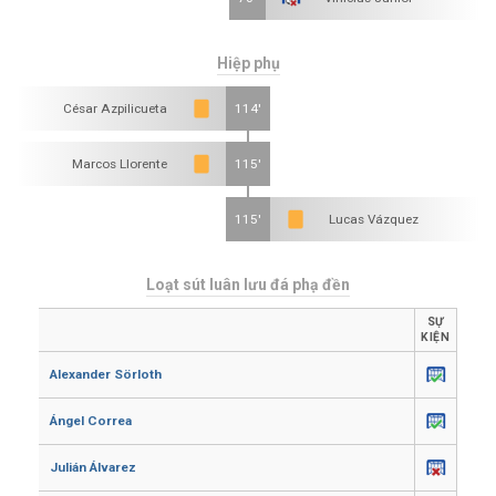
Hiệp phụ
César Azpilicueta
114'
Marcos Llorente
115'
115'
Lucas Vázquez
Loạt sút luân lưu đá phạ đền
SỰ
KIỆN
Alexander Sörloth
Ángel Correa
Julián Álvarez