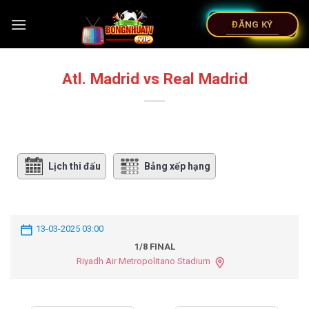
ĐĂNG KÝ
Atl. Madrid vs Real Madrid
Lịch thi đấu
Bảng xếp hạng
13-03-2025 03:00
1/8 FINAL
Riyadh Air Metropolitano Stadium