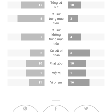
Tổng cú
17
10
sút
Cú sút
8
trúng mục
3
tiêu
Cú sút
không
7
4
trúng mục
tiêu
Cú sút bị
2
3
chặn
Phạt góc
10
10
Việt vị
1
1
Vi phạm
11
16