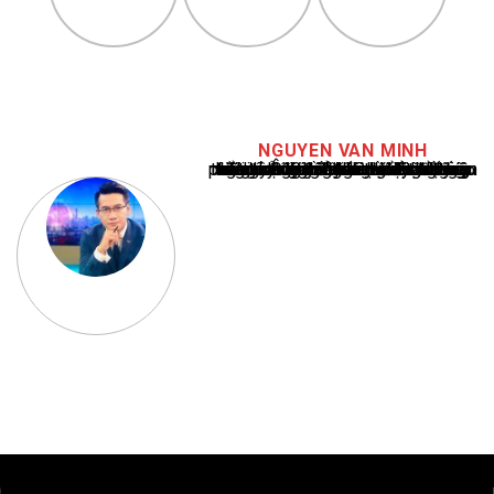
NGUYEN VAN MINH
Nguyễn Văn Minh là một trong những chuyên gia hàng đầu về báo cáo tin tức thể thao tại Việt Nam, với hơn 10 năm hoạt động trong ngành. Ông có kiến thức sâu rộng và kinh nghiệm đáng kể trong việc phân tích và báo cáo về các sự kiện thể thao hàng đầu. Sự hiểu biết sâu sắc của ông về ngành này đã giúp ông xây dựng uy tín và danh tiếng trong cộng đồng báo chí thể thao.