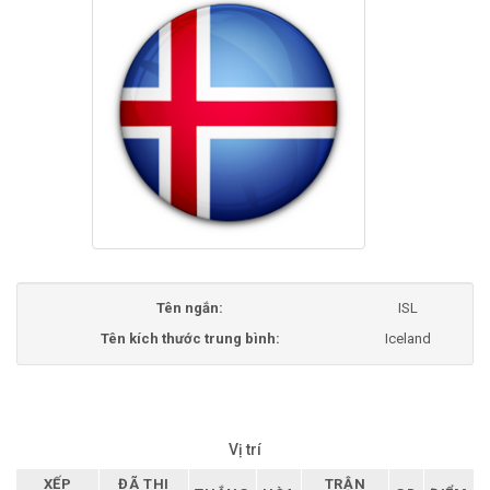
Tên ngắn:
ISL
Tên kích thước trung bình:
Iceland
Vị trí
XẾP
ĐÃ THI
TRẬN