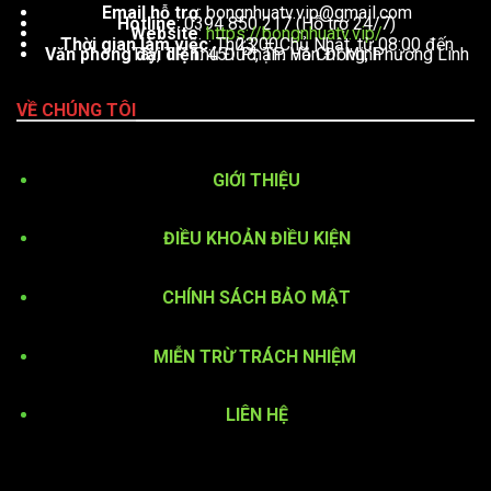
Email hỗ trợ
:
bongnhuatv.vip@gmail.com
Hotline
: 0394 850 217 (Hỗ trợ 24/7)
Website
:
https://bongnhuatv.vip/
Thời gian làm việc
: Thứ 2 – Chủ Nhật, từ 08:00 đến 23:00
Văn phòng đại diện
: 451 Phạm Văn Đồng, Phường Linh Tây, TP. Thủ Đức, TP. Hồ Chí Minh
VỀ CHÚNG TÔI
GIỚI THIỆU
ĐIỀU KHOẢN ĐIỀU KIỆN
CHÍNH SÁCH BẢO MẬT
MIỄN TRỪ TRÁCH NHIỆM
LIÊN HỆ