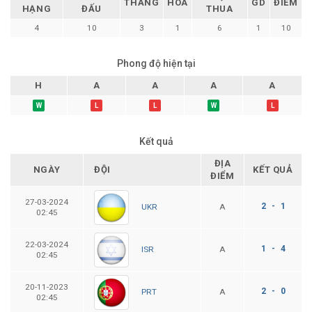
THẮNG
HÒA
GD
ĐIỂM
HẠNG
ĐẤU
THUA
4
10
3
1
6
1
10
Phong độ hiện tại
H
A
A
A
A
W
L
L
W
L
Kết quả
ĐỊA
NGÀY
ĐỘI
KẾT QUẢ
ĐIỂM
27-03-2024
2 - 1
A
UKR
02:45
22-03-2024
1 - 4
A
ISR
02:45
20-11-2023
2 - 0
A
PRT
02:45